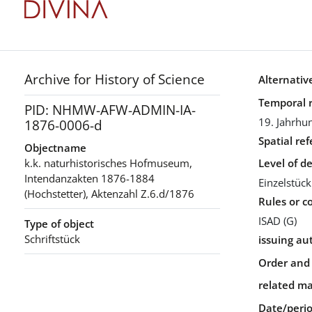
Archive for History of Science
Alternative
Temporal 
PID: NHMW-AFW-ADMIN-IA-
19. Jahrhu
1876-0006-d
Spatial re
Objectname
k.k. naturhistorisches Hofmuseum,
Level of de
Intendanzakten 1876-1884
Einzelstück
(Hochstetter), Aktenzahl Z.6.d/1876
Rules or c
ISAD (G)
Type of object
Schriftstück
issuing au
Order and 
related ma
Date/period