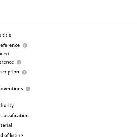
 title
reference
ndert
ference
scription
onventions
thority
classification
terial
 of listing