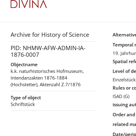
Archive for History of Science
Alternative
Temporal 
PID: NHMW-AFW-ADMIN-IA-
19. Jahrhu
1876-0007
Spatial re
Objectname
k.k. naturhistorisches Hofmuseum,
Level of de
Intendanzakten 1876-1884
Einzelstück
(Hochstetter), Aktenzahl Z.7/1876
Rules or c
ISAD (G)
Type of object
Schriftstück
issuing au
Order and 
related ma
Date/period