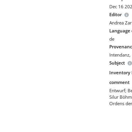
Dec 16 20
Editor
Andrea Za
Language o
de
Provenan
Intendanz,
Subject
Inventory 
comment
Entwurf; B
Silur Böhm
Ordens der 