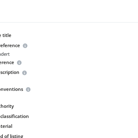
 title
reference
ndert
ference
scription
onventions
thority
classification
terial
 of listing